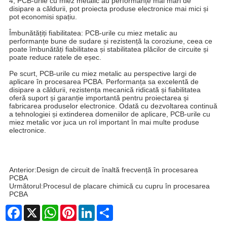
4, PCB-urile cu miez metalic au performanțe mai mari de
disipare a căldurii, pot proiecta produse electronice mai mici și
pot economisi spațiu.
Îmbunătățiți fiabilitatea: PCB-urile cu miez metalic au
performanțe bune de sudare și rezistență la coroziune, ceea ce
poate îmbunătăți fiabilitatea și stabilitatea plăcilor de circuite și
poate reduce ratele de eșec.
Pe scurt, PCB-urile cu miez metalic au perspective largi de
aplicare în procesarea PCBA. Performanța sa excelentă de
disipare a căldurii, rezistența mecanică ridicată și fiabilitatea
oferă suport și garanție importantă pentru proiectarea și
fabricarea produselor electronice. Odată cu dezvoltarea continuă
a tehnologiei și extinderea domeniilor de aplicare, PCB-urile cu
miez metalic vor juca un rol important în mai multe produse
electronice.
Anterior:
Design de circuit de înaltă frecvență în procesarea
PCBA
Următorul:
Procesul de placare chimică cu cupru în procesarea
PCBA
Facebook
X
WhatsApp
Pinterest
LinkedIn
Share