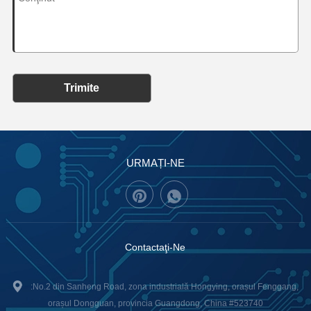
Trimite
URMAȚI-NE
Contactaţi-Ne
:No.2 din Sanheng Road, zona industrială Hongying, orașul Fenggang,
orașul Dongguan, provincia Guangdong, China #523740