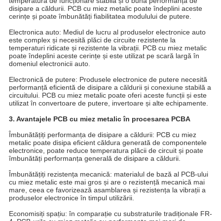
temperatură de funcționare stabilă și o bună performanță de
disipare a căldurii. PCB cu miez metalic poate îndeplini aceste
cerințe și poate îmbunătăți fiabilitatea modulului de putere.
Electronica auto: Mediul de lucru al produselor electronice auto
este complex și necesită plăci de circuite rezistente la
temperaturi ridicate și rezistente la vibrații. PCB cu miez metalic
poate îndeplini aceste cerințe și este utilizat pe scară largă în
domeniul electronicii auto.
Electronică de putere: Produsele electronice de putere necesită
performanță eficientă de disipare a căldurii și conexiune stabilă a
circuitului. PCB cu miez metalic poate oferi aceste funcții și este
utilizat în convertoare de putere, invertoare și alte echipamente.
3. Avantajele PCB cu miez metalic în procesarea PCBA
Îmbunătățiți performanța de disipare a căldurii: PCB cu miez
metalic poate disipa eficient căldura generată de componentele
electronice, poate reduce temperatura plăcii de circuit și poate
îmbunătăți performanța generală de disipare a căldurii.
Îmbunătățiți rezistența mecanică: materialul de bază al PCB-ului
cu miez metalic este mai gros și are o rezistență mecanică mai
mare, ceea ce favorizează asamblarea și rezistența la vibrații a
produselor electronice în timpul utilizării.
Economisiți spațiu: în comparație cu substraturile tradiționale FR-