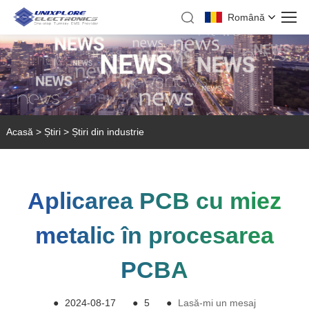
Română
Acasă
>
Știri
>
Știri din industrie
Aplicarea PCB cu miez
metalic în procesarea
PCBA
●
2024-08-17
●
5
●
Lasă-mi un mesaj