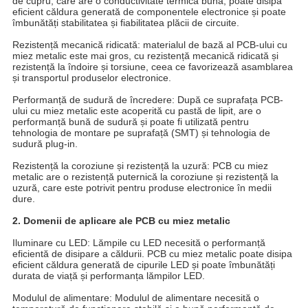
de cupru, care are o conductivitate termică bună, poate disipa
eficient căldura generată de componentele electronice și poate
îmbunătăți stabilitatea și fiabilitatea plăcii de circuite.
Rezistență mecanică ridicată: materialul de bază al PCB-ului cu
miez metalic este mai gros, cu rezistență mecanică ridicată și
rezistență la îndoire și torsiune, ceea ce favorizează asamblarea
și transportul produselor electronice.
Performanță de sudură de încredere: După ce suprafața PCB-
ului cu miez metalic este acoperită cu pastă de lipit, are o
performanță bună de sudură și poate fi utilizată pentru
tehnologia de montare pe suprafață (SMT) și tehnologia de
sudură plug-in.
Rezistență la coroziune și rezistență la uzură: PCB cu miez
metalic are o rezistență puternică la coroziune și rezistență la
uzură, care este potrivit pentru produse electronice în medii
dure.
2. Domenii de aplicare ale PCB cu miez metalic
Iluminare cu LED: Lămpile cu LED necesită o performanță
eficientă de disipare a căldurii. PCB cu miez metalic poate disipa
eficient căldura generată de cipurile LED și poate îmbunătăți
durata de viață și performanța lămpilor LED.
Modulul de alimentare: Modulul de alimentare necesită o