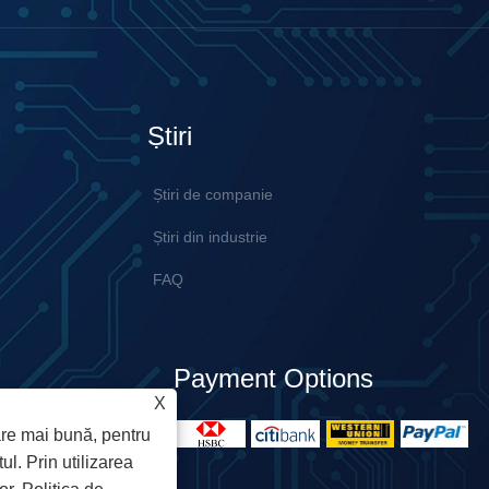
Știri
Știri de companie
Știri din industrie
FAQ
Payment Options
X
are mai bună, pentru
ul. Prin utilizarea