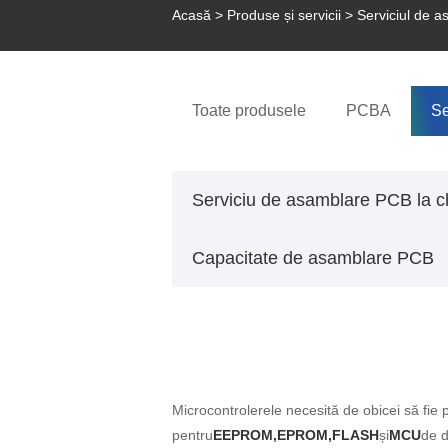
Acasă
>
Produse și servicii
>
Serviciul de 
Toate produsele
PCBA
Se
Serviciu de asamblare PCB la c
Capacitate de asamblare PCB
Microcontrolerele necesită de obicei să fie 
pentru
EEPROM,EPROM,FLASH
și
MCU
de d