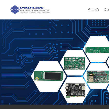
Acasă
De