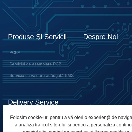
Produse Și Servicii
Despre Noi
PCBA
Serviciul de asamblare PCB
Serviciu cu valoare adăugată EMS
Delivery Service
Folosim cookie-uri pentru a vă oferi o experiență de navig
a analiza traficul site-ului și pentru a personaliza conținut