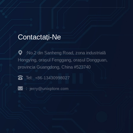
Contactaţi-Ne
:No.2 din Sanheng Road, zona industrială
Hongying, orașul Fenggang, orașul Dongguan,
provincia Guangdong, China #523740
Tel:
+86-13430998027
:
jerry@unixplore.com