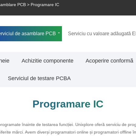
asamblare PCB
> Programare IC
rviciul de asamblare PCB
Serviciu cu valoare adăugată 
heie
Achizitie componente
Acoperire conformă
Serviciul de testare PCBA
Programare IC
programate înainte de testarea funcției. Unixplore oferă serviciu de pr
iferite mărci. Avem diverși programatori online și programatori offline