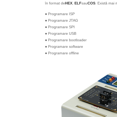
în format de
HEX
,
ELF
sau
COS
. Există mai
● Programare ISP
● Programare JTAG
● Programare SPI
● Programare USB
● Programare bootloader
● Programare software
● Programare offline