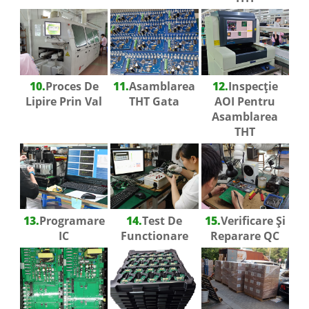
10.
Proces De
11.
Asamblarea
12.
Inspecție
Lipire Prin Val
THT Gata
AOI Pentru
Asamblarea
THT
13.
Programare
14.
Test De
15.
Verificare Și
IC
Functionare
Reparare QC