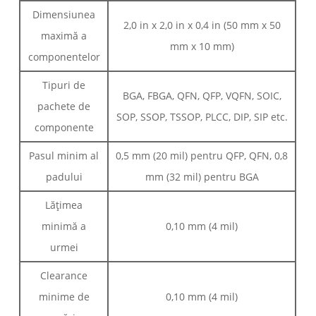
Dimensiunea
2,0 in x 2,0 in x 0,4 in (50 mm x 50
maximă a
mm x 10 mm)
componentelor
Tipuri de
BGA, FBGA, QFN, QFP, VQFN, SOIC,
pachete de
SOP, SSOP, TSSOP, PLCC, DIP, SIP etc.
componente
Pasul minim al
0,5 mm (20 mil) pentru QFP, QFN, 0,8
padului
mm (32 mil) pentru BGA
Lățimea
minimă a
0,10 mm (4 mil)
urmei
Clearance
minime de
0,10 mm (4 mil)