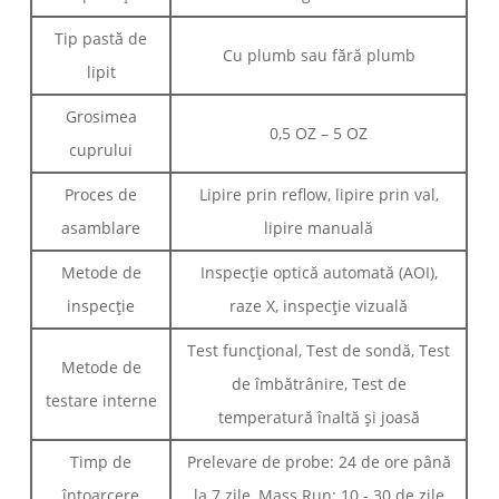
Tip pastă de
Cu plumb sau fără plumb
lipit
Grosimea
0,5 OZ – 5 OZ
cuprului
Proces de
Lipire prin reflow, lipire prin val,
asamblare
lipire manuală
Metode de
Inspecție optică automată (AOI),
inspecție
raze X, inspecție vizuală
Test funcțional, Test de sondă, Test
Metode de
de îmbătrânire, Test de
testare interne
temperatură înaltă și joasă
Timp de
Prelevare de probe: 24 de ore până
întoarcere
la 7 zile, Mass Run: 10 - 30 de zile