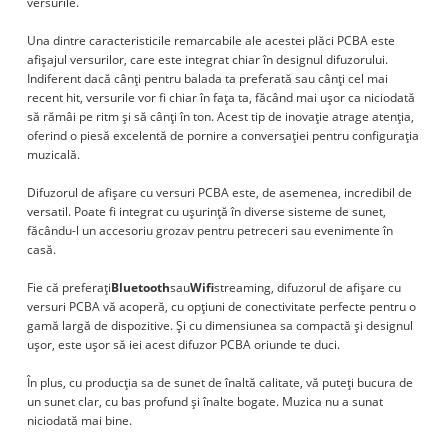
versurile.
Una dintre caracteristicile remarcabile ale acestei plăci PCBA este
afișajul versurilor, care este integrat chiar în designul difuzorului.
Indiferent dacă cânți pentru balada ta preferată sau cânți cel mai
recent hit, versurile vor fi chiar în fața ta, făcând mai ușor ca niciodată
să rămâi pe ritm și să cânți în ton. Acest tip de inovație atrage atenția,
oferind o piesă excelentă de pornire a conversației pentru configurația
muzicală.
Difuzorul de afișare cu versuri PCBA este, de asemenea, incredibil de
versatil. Poate fi integrat cu ușurință în diverse sisteme de sunet,
făcându-l un accesoriu grozav pentru petreceri sau evenimente în
casă.
Fie că preferați
Bluetooth
sau
Wifi
streaming, difuzorul de afișare cu
versuri PCBA vă acoperă, cu opțiuni de conectivitate perfecte pentru o
gamă largă de dispozitive. Și cu dimensiunea sa compactă și designul
ușor, este ușor să iei acest difuzor PCBA oriunde te duci.
În plus, cu producția sa de sunet de înaltă calitate, vă puteți bucura de
un sunet clar, cu bas profund și înalte bogate. Muzica nu a sunat
niciodată mai bine.