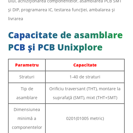
ului, achiziționarea componentelor, asamblarea PCB SMT
și DIP, programarea IC, testarea funcției, ambalarea și
livrarea
Capacitate de asamblare
PCB și PCB Unixplore
Parametru
Capacitate
Straturi
1-40 de straturi
Tip de
Orificiu traversant (THT), montare la
asamblare
suprafață (SMT), mixt (THT+SMT)
Dimensiunea
minimă a
0201(01005 metric)
componentelor