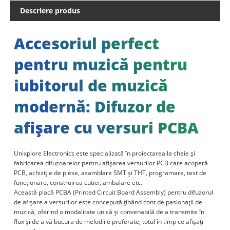
Descriere produs
Accesoriul perfect
pentru muzică pentru
iubitorul de muzică
modernă: Difuzor de
afișare cu versuri PCBA
Unixplore Electronics este specializată în proiectarea la cheie și
fabricarea difuzoarelor pentru afișarea versurilor
PCB
care acoperă
PCB, achiziție de piese, asamblare SMT și THT, programare, test de
funcționare, construirea cutiei, ambalare etc.
Această placă PCBA (Printed Circuit Board Assembly) pentru difuzorul
de afișare a versurilor este concepută ținând cont de pasionații de
muzică, oferind o modalitate unică și convenabilă de a transmite în
flux și de a vă bucura de melodiile preferate, totul în timp ce afișați