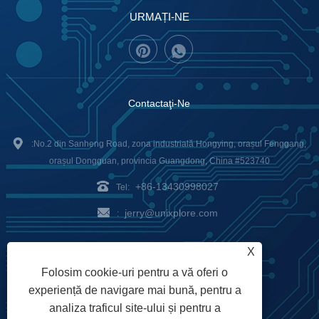
URMAȚI-NE
Contactaţi-Ne
:No.2 din Sanheng Road, zona industrială Hongying, orașul Fenggang,
orașul Dongguan, provincia Guangdong, China #523740
+86-13430998027
Tel:
jerry@unixplore.com
:
Delivery Service
Payment
X
Folosim cookie-uri pentru a vă oferi o
Options
experiență de navigare mai bună, pentru a
analiza traficul site-ului și pentru a