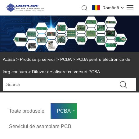
Română
Acasă
>
Produse și servicii
>
PCBA
>
PCBA pentru electronice de
larg consum
> Difuzor de afișare cu versuri PCBA
Toate produsele
PCBA
Serviciul de asamblare PCB