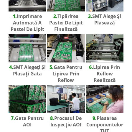
1.
Imprimare
2.
Tipărirea
3.
SMT Alege Și
Automată A
Pastei De Lipit
Plasează
Pastei De Lipit
Finalizată
4.
SMT Alegeți Și
5.
Gata Pentru
6.
Lipirea Prin
Plasați Gata
Lipirea Prin
Reflow
Reflow
Realizată
7.
Gata Pentru
8.
Procesul De
9.
Plasarea
AOI
Inspecție AOI
Componentelor
THT