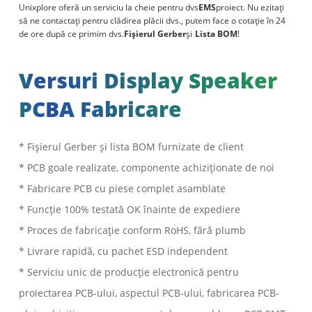
Unixplore oferă un serviciu la cheie pentru dvs
EMS
proiect. Nu ezitați
să ne contactați pentru clădirea plăcii dvs., putem face o cotație în 24
de ore după ce primim dvs.
Fișierul Gerber
și
Lista BOM
!
Versuri Display Speaker
PCBA Fabricare
* Fișierul Gerber și lista BOM furnizate de client
* PCB goale realizate, componente achiziționate de noi
* Fabricare PCB cu piese complet asamblate
* Funcție 100% testată OK înainte de expediere
* Proces de fabricație conform RoHS, fără plumb
* Livrare rapidă, cu pachet ESD independent
* Serviciu unic de producție electronică pentru
proiectarea PCB-ului, aspectul PCB-ului, fabricarea PCB-