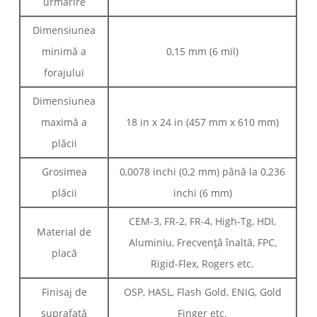
urmărire
Dimensiunea
minimă a
0,15 mm (6 mil)
forajului
Dimensiunea
maximă a
18 in x 24 in (457 mm x 610 mm)
plăcii
Grosimea
0,0078 inchi (0,2 mm) până la 0,236
plăcii
inchi (6 mm)
CEM-3, FR-2, FR-4, High-Tg, HDI,
Material de
Aluminiu, Frecvență înaltă, FPC,
placă
Rigid-Flex, Rogers etc.
Finisaj de
OSP, HASL, Flash Gold, ENIG, Gold
suprafață
Finger etc.